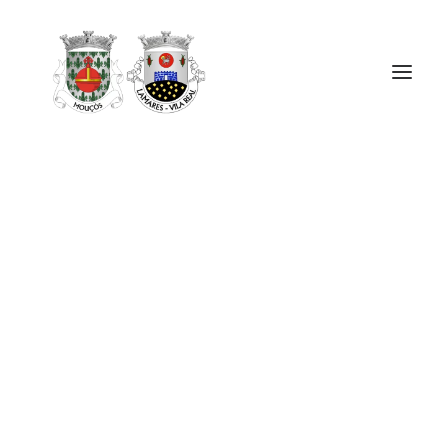
ÓRGÃOS
A UF MOUÇÓS E LAMARES
SERVIÇOS
NOTÍCIAS E AVISOS
Mostra de Presépios | 2022
CONTACTOS
A nossa história nos presépios da Bila Natal
Tema: Mina do Rebordolongo…