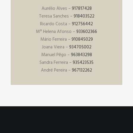
Aurélio Alves –
917817428
Teresa Sanches –
918403522
Ricardo Costa –
912756442
Mª Helena Afonso –
933602366
Mário Ferreira –
910845029
Joana Vieira –
934705002
Manuel Pêgo –
963843298
Sandra Ferreira –
935423535
André Pereira –
967132262