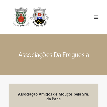
ÓRGÃOS
Associações Da Freguesia
A UF MOUÇÓS E LAMARES
SERVIÇOS
NOTÍCIAS E AVISOS
CONTACTOS
Associação Amigos de Mouçós pela Sra.
da Pena