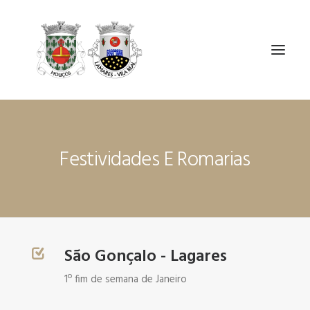
ÓRGÃOS
Festividades E Romarias
A UF MOUÇÓS E LAMARES
SERVIÇOS
NOTÍCIAS E AVISOS
CONTACTOS
São Gonçalo - Lagares
1º fim de semana de Janeiro