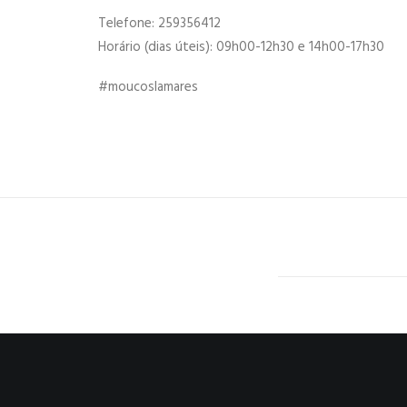
Telefone: 259356412
Horário (dias úteis): 09h00-12h30 e 14h00-17h30
#moucoslamares
VACINAÇÃO ANTIRRÁBICA E IDENTIFICAÇÃO 