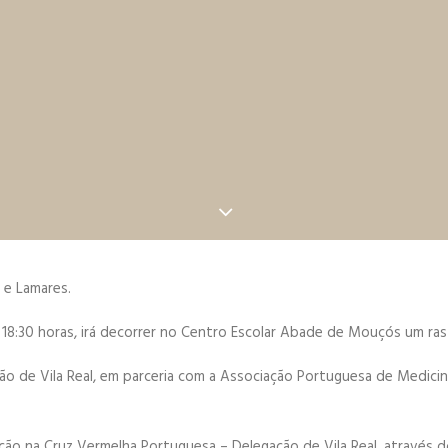
 e Lamares.
as 18:30 horas, irá decorrer no Centro Escolar Abade de Mouçós um ra
 de Vila Real, em parceria com a Associação Portuguesa de Medicina
rição na Cruz Vermelha Portuguesa – Delegação de Vila Real, através 